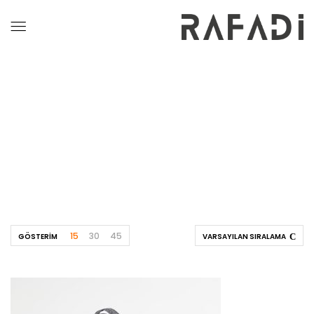
Kamp Yatağı
Ana Sayfa
Kamp Yatağı
15
30
45
GÖSTERIM
VARSAYILAN SIRALAMA