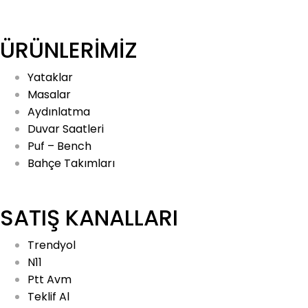
ÜRÜNLERİMİZ
Yataklar
Masalar
Aydınlatma
Duvar Saatleri
Puf – Bench
Bahçe Takımları
SATIŞ KANALLARI
Trendyol
N11
Ptt Avm
Teklif Al