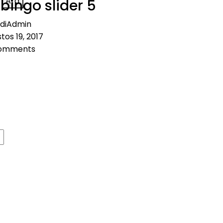
Ara
ingo slider 5
diAdmin
tos 19, 2017
omments