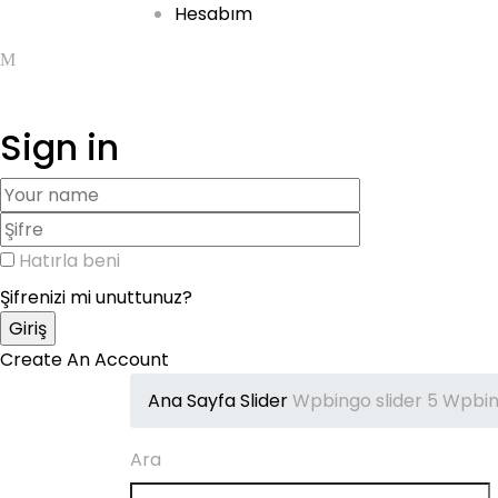
Hesabım
Sign in
Hatırla beni
Şifrenizi mi unuttunuz?
Create An Account
Ana Sayfa
Slider
Wpbingo slider 5
Wpbing
Ara