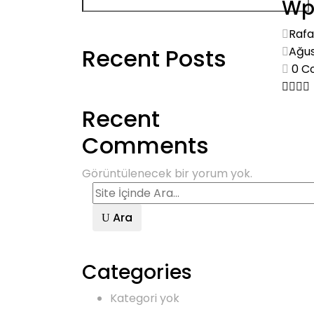
Wpb
Rafa
Recent Posts
Ağus
0
C
Recent
Comments
Görüntülenecek bir yorum yok.
Ara
Categories
Kategori yok